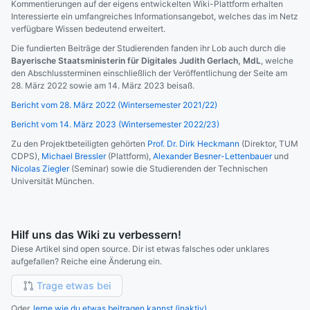
Kommentierungen auf der eigens entwickelten Wiki-Plattform erhalten
Interessierte ein umfangreiches Informationsangebot, welches das im Netz
verfügbare Wissen bedeutend erweitert.
Die fundierten Beiträge der Studierenden fanden ihr Lob auch durch die
Bayerische Staatsministerin für Digitales Judith Gerlach, MdL
, welche
den Abschlussterminen einschließlich der Veröffentlichung der Seite am
28. März 2022 sowie am 14. März 2023 beisaß.
Bericht vom 28. März 2022 (Wintersemester 2021/22)
Bericht vom 14. März 2023 (Wintersemester 2022/23)
Zu den Projektbeteiligten gehörten
Prof. Dr. Dirk Heckmann
(Direktor, TUM
CDPS),
Michael Bressler
(Plattform),
Alexander Besner-Lettenbauer
und
Nicolas Ziegler
(Seminar) sowie die Studierenden der Technischen
Universität München.
Hilf uns das Wiki zu verbessern!
Diese Artikel sind open source. Dir ist etwas falsches oder unklares
aufgefallen? Reiche eine Änderung ein.
Trage etwas bei
Oder,
lerne wie du etwas beitragen kannst (inaktiv).